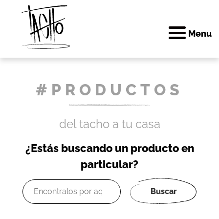
Menu
Skip
#PRODUCTOS
to
content
del tacho a tu casa
¿Estás buscando un producto en
particular?
Buscar
por: